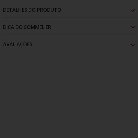
DETALHES DO PRODUTO
AVALIAÇÕES
Pigmentação vermelha e intensa, com aroma que
traz notas de frutas vermelhas, especiarias e carvalho.
Já o paladar contém taninos presentese macios.