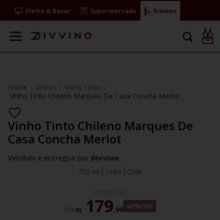
Eletro & Bazar
Supermercado
Divvino
Vinhos
Vinho Tinto
Vinho Tinto Chileno Marques De Casa Concha Merlot
Vinho Tinto Chileno Marques De
Casa Concha Merlot
Vendido e entregue por
Divvino
750 ml
Tinto
Chile
R$
299
,
90
179
40%
OFF
Por
,
90
R$