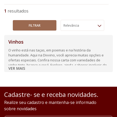
1
FILTRAR
Relevância
Vinhos
O vinho está nas taças, em poemas e na história da
humanidade. Aqui na Divvino, você aprecia muitas opções e
ofertas especiais. Confira nossa carta com variedades de
vinho tinto, branco e rosé. Explore, ainda, sabores incríveis de
VER MAIS
espumantes e frisantes.
Cadastre- se e receba novidades.
Realize seu cadastro e mantenha-se informado
sobre novidades