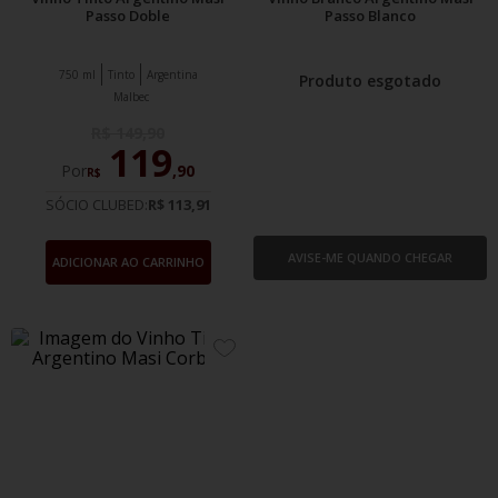
Passo Doble
Passo Blanco
750 ml
Tinto
Argentina
Produto esgotado
Malbec
R$
149
,
90
119
Por
,
90
R$
SÓCIO CLUBED:
R$ 113,91
AVISE-ME QUANDO CHEGAR
ADICIONAR AO CARRINHO
ADICIONE
AOS
FAVORITOS