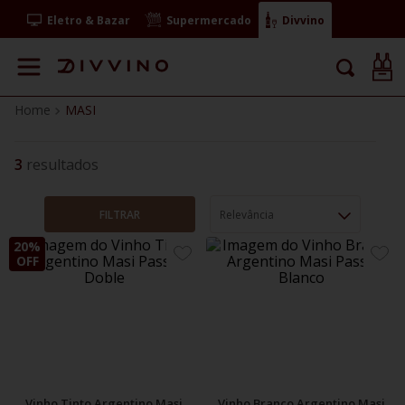
Eletro & Bazar
Supermercado
Divvino
MASI
3
FILTRAR
Relevância
20%
ADICIONE
ADIC
OFF
AOS
AOS
FAVORITOS
FAVO
Vinho Tinto Argentino Masi
Vinho Branco Argentino Masi