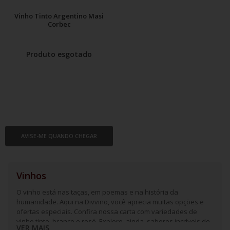
Vinho Tinto Argentino Masi
Corbec
Produto esgotado
AVISE-ME QUANDO CHEGAR
Vinhos
O vinho está nas taças, em poemas e na história da
humanidade. Aqui na Divvino, você aprecia muitas opções e
ofertas especiais. Confira nossa carta com variedades de
vinho tinto, branco e rosé. Explore, ainda, sabores incríveis de
VER MAIS