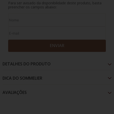
Para ser avisado da disponibilidade deste produto, basta
preencher os campos abaixo:
ENVIAR
DETALHES DO PRODUTO
AVALIAÇÕES
Com tom vermelho intenso, traz no aroma ameixas
secas com notas de cacau e baunilha. O paladar
apresenta grande maciez e final de boca prolongado.