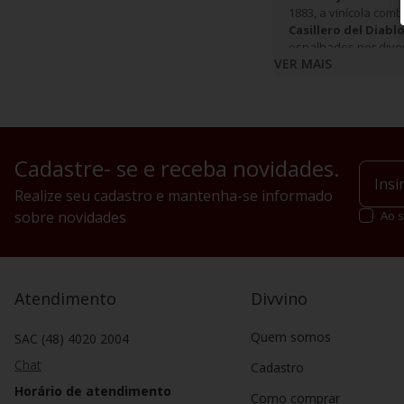
1883, a vinícola com
Casillero del Diabl
espalhados por diver
VER MAIS
Cadastre- se e receba novidades.
Realize seu cadastro e mantenha-se informado
sobre novidades
Ao s
Atendimento
Divvino
Quem somos
SAC (48) 4020 2004
Chat
Cadastro
Horário de atendimento
Como comprar