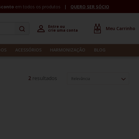
sconto
em todos os produtos
QUERO SER SÓCIO
Entre ou 

crie uma conta
DOS
ACESSÓRIOS
HARMONIZAÇÃO
BLOG
2
Relevância