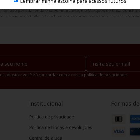
Lembrar minha escolha para acessos futuros
bina tradição com inovação, oferecendo rótulos que vão desde os mais ace
o
, famoso por sua lenda e sabor marcante, e o Marques de Casa Concha, 
sas regiões do Chile, a Concha y Toro expressa em cada garrafa o terroir 
e cadastrar você irá concordar com a nossa política de privacidade.
Institucional
Formas d
Política de privacidade
Política de trocas e devoluções
Central de ajuda