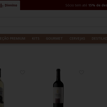
Divvino
Sócio tem até
15% de de
CADOS
LEÇÃO PREMIUM
KITS
GOURMET
CERVEJAS
DESTILA
ADICIONE
ADICIONE
AOS
AOS
FAVORITOS
FAVORITOS