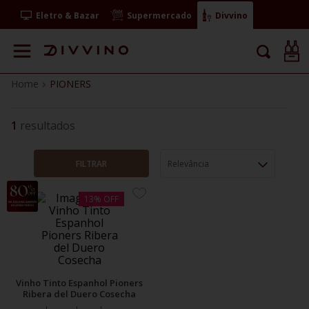
Eletro & Bazar
Supermercado
Divvino
PIONERS
1
FILTRAR
Relevância
ADICIONE
13%
OFF
AOS
FAVORITOS
Vinho Tinto Espanhol Pioners
Ribera del Duero Cosecha