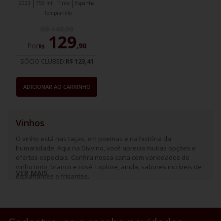
2023
750 ml
Tinto
Espanha
Tempranillo
R$
149
,
90
129
Por
,
90
R$
SÓCIO CLUBED:
R$ 123,41
ADICIONAR AO CARRINHO
Vinhos
O vinho está nas taças, em poemas e na história da
humanidade. Aqui na Divvino, você aprecia muitas opções e
ofertas especiais. Confira nossa carta com variedades de
vinho tinto, branco e rosé. Explore, ainda, sabores incríveis de
VER MAIS
espumantes e frisantes.