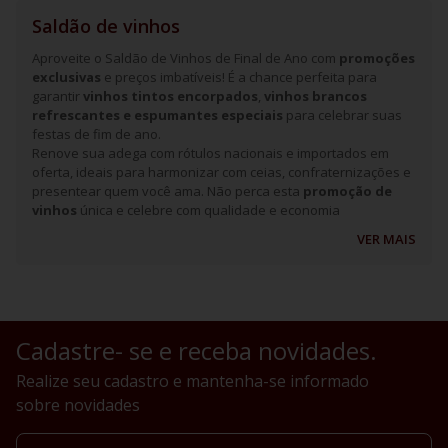
Saldão de vinhos
Aproveite o Saldão de Vinhos de Final de Ano com
promoções
exclusivas
e preços imbatíveis! É a chance perfeita para
garantir
vinhos tintos encorpados
,
vinhos brancos
refrescantes e espumantes especiais
para celebrar suas
festas de fim de ano.
Renove sua adega com rótulos nacionais e importados em
oferta, ideais para harmonizar com ceias, confraternizações e
presentear quem você ama. Não perca esta
promoção de
vinhos
única e celebre com qualidade e economia
VER MAIS
Cadastre- se e receba novidades.
Realize seu cadastro e mantenha-se informado
sobre novidades