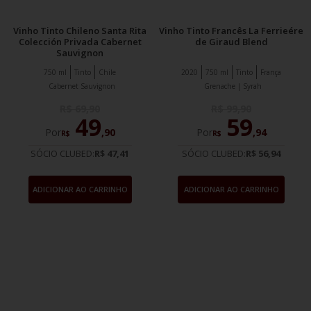
Vinho Tinto Chileno Santa Rita
Vinho Tinto Francês La Ferrieére
Colección Privada Cabernet
de Giraud Blend
Sauvignon
750 ml
Tinto
Chile
2020
750 ml
Tinto
França
Cabernet Sauvignon
Grenache | Syrah
R$
69
,
90
R$
99
,
90
49
59
Por
,
90
Por
,
94
R$
R$
SÓCIO CLUBED:
R$ 47,41
SÓCIO CLUBED:
R$ 56,94
ADICIONAR AO CARRINHO
ADICIONAR AO CARRINHO