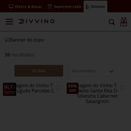
Eletro & Bazar
Supermercado
Divvino
36
FILTRAR
Mais Vendidos
50%
ADICIONE
ADIC
OFF
AOS
AOS
FAVORITOS
FAVO