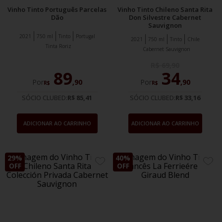
Vinho Tinto Português Parcelas
Vinho Tinto Chileno Santa Rita
Dão
Don Silvestre Cabernet
Sauvignon
2021
750 ml
Tinto
Portugal
2021
750 ml
Tinto
Chile
Tinta Roriz
Cabernet Sauvignon
R$
69
,
90
89
34
Por
,
90
Por
,
90
R$
R$
SÓCIO CLUBED:
R$ 85,41
SÓCIO CLUBED:
R$ 33,16
ADICIONAR AO CARRINHO
ADICIONAR AO CARRINHO
29%
40%
ADICIONE
ADIC
OFF
OFF
AOS
AOS
FAVORITOS
FAVO