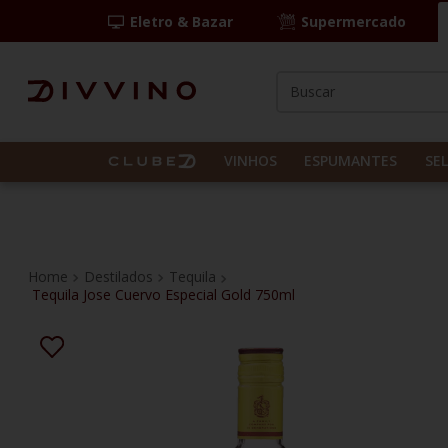
Eletro & Bazar
Supermercado
Buscar
TERMOS MAIS BUS
1
º
las camelias
VINHOS
ESPUMANTES
SE
2
º
casal mendes
3
º
vinho tinto
4
º
espumante
Destilados
Tequila
Tequila Jose Cuervo Especial Gold 750ml
5
º
itália
6
º
pinot noir
7
º
kit
8
º
frança
9
º
chablis