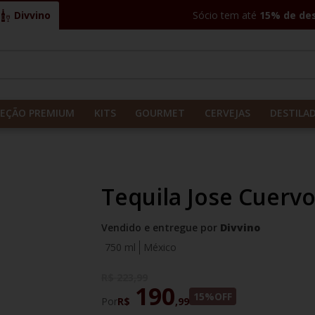
Divvino
Sócio tem até
15% de de
CADOS
LEÇÃO PREMIUM
KITS
GOURMET
CERVEJAS
DESTILA
Tequila Jose Cuervo
Vendido e entregue por
Divvino
750 ml
México
R$
223
,
99
190
15%
OFF
Por
R$
,
99