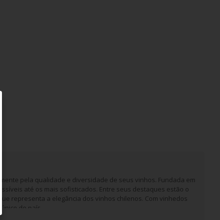
almente pela qualidade e diversidade de seus vinhos. Fundada em
ssíveis até os mais sofisticados. Entre seus destaques estão o
que representa a elegância dos vinhos chilenos. Com vinhedos
único do país.