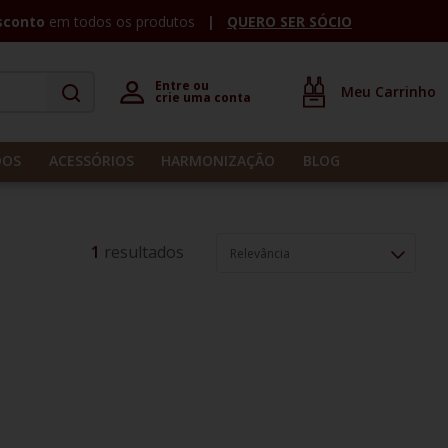
sconto
em todos os produtos
QUERO SER SÓCIO
Entre ou 

crie uma conta
DOS
ACESSÓRIOS
HARMONIZAÇÃO
BLOG
1
Relevância