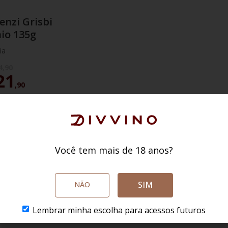
cenzi Grisbi
hio 135g
lia
4
,
90
21
,
90
ED:
R$ 20,81
O CARRINHO
Você tem mais de 18 anos?
SIM
NÃO
 das maiores e mais tradicionais vinícolas do Chile, reconhecida mundi
bina tradição com inovação, oferecendo rótulos que vão desde os mais ace
o
, famoso por sua lenda e sabor marcante, e o Marques de Casa Concha, 
Lembrar minha escolha para acessos futuros
sas regiões do Chile, a Concha y Toro expressa em cada garrafa o terroir 