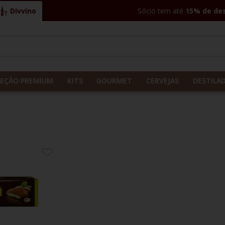
Divvino
Sócio tem até
15% de de
CADOS
LEÇÃO PREMIUM
KITS
GOURMET
CERVEJAS
DESTILA
ADICIONE
AOS
FAVORITOS