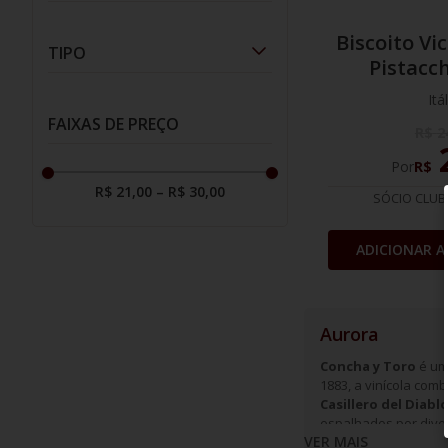
10
º
italiano
Biscoito
(
1
)
Biscoito Vi
TIPO
Pistacc
Itá
Biscoito
(
1
)
FAIXAS DE PREÇO
R$
2
Por
R$
R$ 21,00
–
R$ 30,00
SÓCIO CLUB
ADICIONAR A
Aurora
Concha y Toro
é uma
1883, a vinícola com
Casillero del Diabl
espalhados por diver
VER MAIS