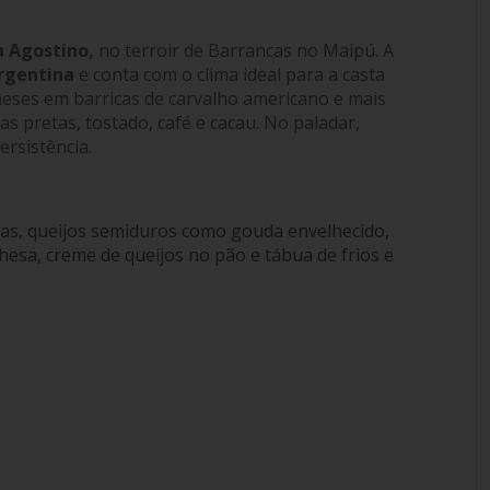
a Agostino,
no terroir de Barrancas no Maipú. A
rgentina
e conta com o clima ideal para a casta
eses em barricas de carvalho americano e mais
s pretas, tostado, café e cacau. No paladar,
rsistência.
as, queijos semiduros como gouda envelhecido,
esa, creme de queijos no pão e tábua de frios e