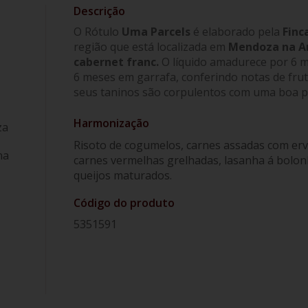
O Rótulo
Uma Parcels
é elaborado pela
Finc
região que está localizada em
Mendoza na A
cabernet franc.
O líquido amadurece por 6 m
6 meses em garrafa, conferindo notas de fruta
seus taninos são corpulentos com uma boa pe
Harmonização
za
Risoto de cogumelos, carnes assadas com erv
na
carnes vermelhas grelhadas, lasanha á bolonh
queijos maturados.
Código do produto
5351591