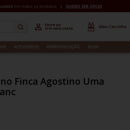
sconto
em todos os produtos
QUERO SER SÓCIO
Entre ou 

crie uma conta
DOS
ACESSÓRIOS
HARMONIZAÇÃO
BLOG
ino Finca Agostino Uma
ranc