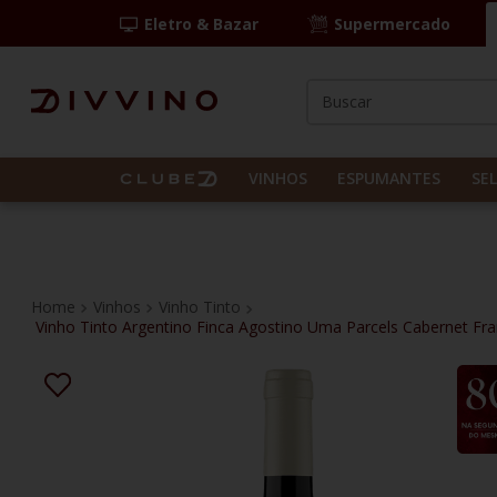
Eletro & Bazar
Supermercado
Buscar
TERMOS MAIS BUS
1
º
las camelias
VINHOS
ESPUMANTES
SE
2
º
casal mendes
3
º
espumante
4
º
vinho tinto
Vinhos
Vinho Tinto
Vinho Tinto Argentino Finca Agostino Uma Parcels Cabernet Fr
5
º
itália
6
º
pinot noir
7
º
kit
8
º
frança
9
º
cordero