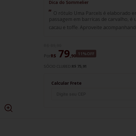
O rótulo Uma Parcels é elaborado e
passagem em barricas de carvalho, é 
cacau e toffe. Aproveite acompanhand
R$
89
,
90
79
11%
OFF
Por
R$
,
90
SÓCIO CLUBED:
R$ 75,91
Calcular Frete