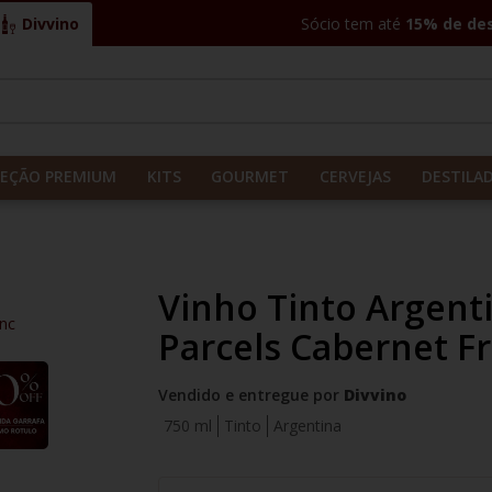
Divvino
Sócio tem até
15% de de
CADOS
LEÇÃO PREMIUM
KITS
GOURMET
CERVEJAS
DESTILA
Vinho Tinto Argent
anc
Parcels Cabernet F
Vendido e entregue por
Divvino
750 ml
Tinto
Argentina