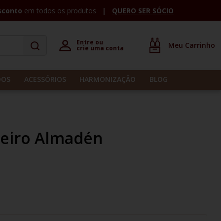
sconto
em todos os produtos
QUERO SER SÓCIO
Entre ou 

crie uma conta
DOS
ACESSÓRIOS
HARMONIZAÇÃO
BLOG
leiro Almadén