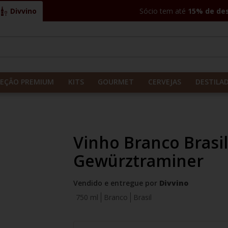
Divvino
Sócio tem até
15% de de
CADOS
LEÇÃO PREMIUM
KITS
GOURMET
CERVEJAS
DESTILA
Vinho Branco Brasi
Gewürztraminer
Vendido e entregue por
Divvino
750 ml
Branco
Brasil