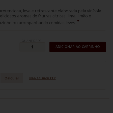
etenciosa, leve e refrescante elaborada pela vinícola
ciosos aromas de frutras cítricas, lima, limão e
 sozinho ou acompanhando comidas leves.
QUANTIDADE
ADICIONAR AO CARRINHO
Calcular
Não sei meu CEP