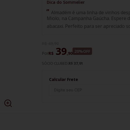
Almadém é uma linha de vinhos despr
Miolo, na Campanha Gaúcha. Espere deli
abacaxi. Perfeito para ser apreciado
R$
49
,
90
39
20%
OFF
Por
R$
,
90
SÓCIO CLUBED:
R$ 37,91
Calcular Frete