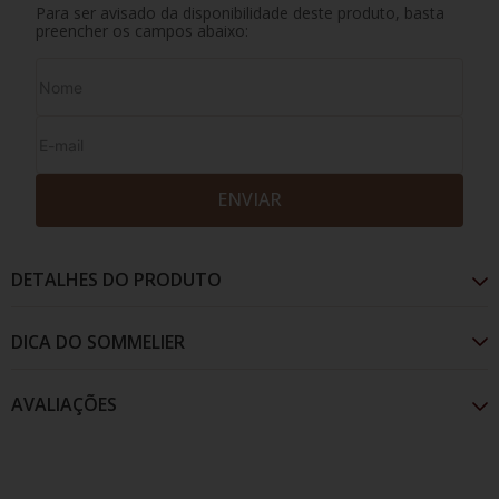
Para ser avisado da disponibilidade deste produto, basta
preencher os campos abaixo:
ENVIAR
DETALHES DO PRODUTO
AVALIAÇÕES
De cor amarelo pálido. Expressividade direta de
frutas com vibrantes aromas tropicais como pêssego,
melão e abacaxi se prolongam e levam a um final
macio e arredondado, refrescante e crocante com