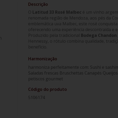
O
Latitud 33 Rosé Malbec
é um vinho argent
renomada região de Mendoza, aos pés da Cor
emblemática uva Malbec, este rosé conquista p
oferecendo uma experiência descontraída e 
Produzido pela tradicional
Bodega Chandon 
n
Hennessy, o rótulo combina qualidade, tradiçã
benefício.
Harmonização
harmoniza perfeitamente com: Sushi e sashim
Saladas frescas Bruschettas Canapés Queijos
petiscos gourmet
Código do produto
5106174