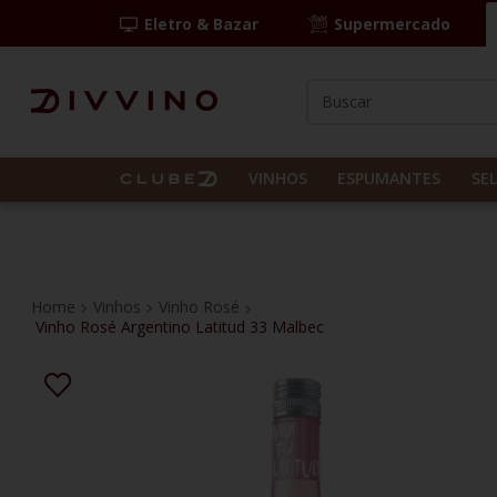
Eletro & Bazar
Supermercado
Buscar
TERMOS MAIS BUS
1
º
las camelias
VINHOS
ESPUMANTES
SE
2
º
casal mendes
3
º
espumante
4
º
vinho tinto
Vinhos
Vinho Rosé
Vinho Rosé Argentino Latitud 33 Malbec
5
º
itália
6
º
pinot noir
7
º
kit
8
º
frança
9
º
cordero