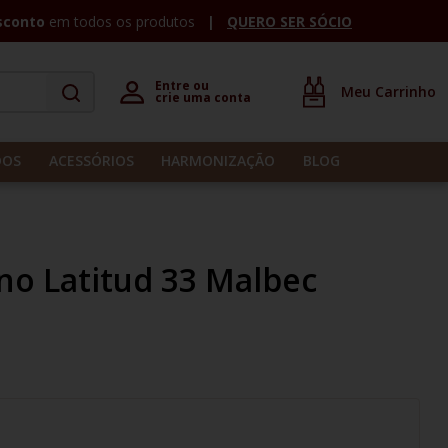
sconto
em todos os produtos
QUERO SER SÓCIO
Entre ou 

crie uma conta
DOS
ACESSÓRIOS
HARMONIZAÇÃO
BLOG
no Latitud 33 Malbec