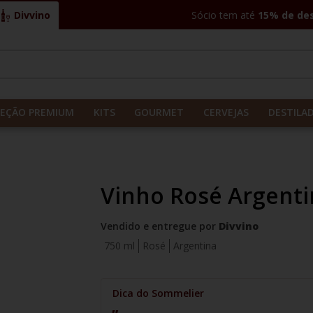
Divvino
Sócio tem até
15% de de
CADOS
LEÇÃO PREMIUM
KITS
GOURMET
CERVEJAS
DESTILA
Vinho Rosé Argenti
Vendido e entregue por
Divvino
750 ml
Rosé
Argentina