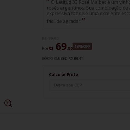
O Latitud 33 Rosé Malbec é um vinh
rosés argentinos. Sua combinação de a
expressiva faz dele uma excelente es
fácil de agradar.
R$
79
,
90
69
13%
OFF
Por
R$
,
90
SÓCIO CLUBED:
R$ 66,41
Calcular Frete