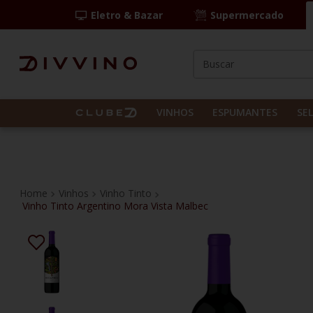
Eletro & Bazar
Supermercado
Buscar
TERMOS MAIS BUS
1
º
las camelias
VINHOS
ESPUMANTES
SE
2
º
casal mendes
3
º
espumante
4
º
vinho tinto
Vinhos
Vinho Tinto
Vinho Tinto Argentino Mora Vista Malbec
5
º
itália
6
º
pinot noir
7
º
kit
8
º
frança
9
º
cordero