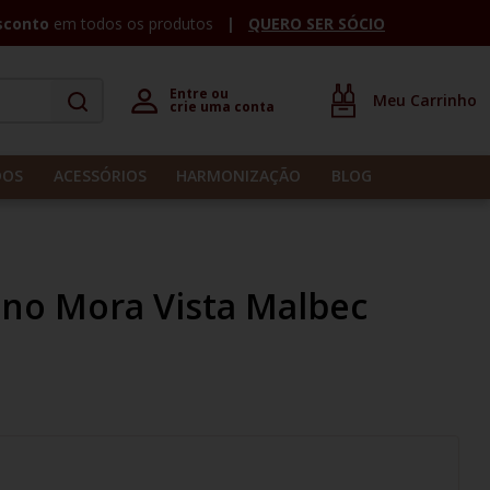
sconto
em todos os produtos
QUERO SER SÓCIO
Entre ou 

crie uma conta
DOS
ACESSÓRIOS
HARMONIZAÇÃO
BLOG
ino Mora Vista Malbec