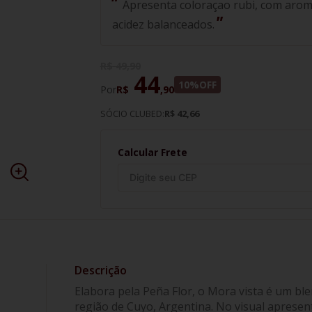
Apresenta coloraçao rubi, com arom
acidez balanceados.
R$
49
,
90
44
10%
OFF
Por
R$
,
90
SÓCIO CLUBED:
R$ 42,66
Calcular Frete
Elabora pela Peña Flor, o Mora vista é um bl
região de Cuyo, Argentina. No visual apresen