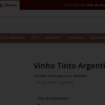
Divvino
Sócio tem até
15% de de
CADOS
LEÇÃO PREMIUM
KITS
GOURMET
CERVEJAS
DESTILA
Vinho Tinto Argent
Vendido e entregue por
Divvino
750 ml
Tinto
Argentina