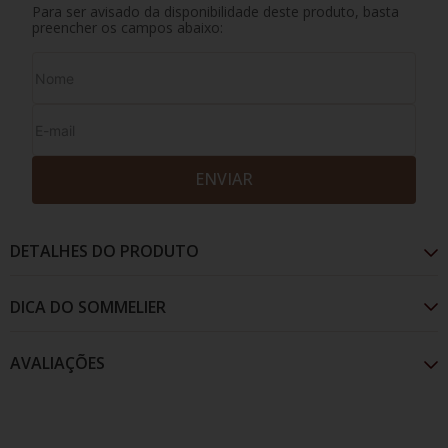
Para ser avisado da disponibilidade deste produto, basta
preencher os campos abaixo:
ENVIAR
DETALHES DO PRODUTO
AVALIAÇÕES
Postales Roble é elaborado no terroir mais autral
do mundo! A Bodegas del Fin del Mundo deu vida a
este pinot noir leve e fresco, com deliciosas notas de
frutadas e leves.