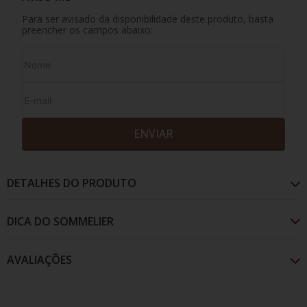
Para ser avisado da disponibilidade deste produto, basta
preencher os campos abaixo:
ENVIAR
DETALHES DO PRODUTO
AVALIAÇÕES
A marca ícone da austrália, um clássico vinho
australiano, fácil de beber, vibrante, suave e rico. Com
aromas a amora, caramelo e baunilha.