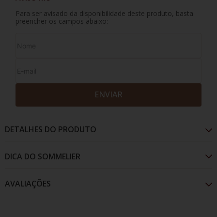
Para ser avisado da disponibilidade deste produto, basta
preencher os campos abaixo:
ENVIAR
DETALHES DO PRODUTO
AVALIAÇÕES
Nebbiolo é uma casta com características únicas.
Entrega na taça muita personalidade, com aromas de
frutas pretas em compota, notas balsâmicas, além de
caixa de charuto. Ideal para ter na adega.