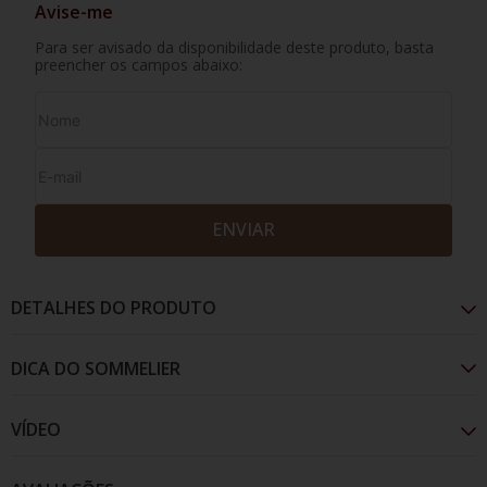
Avise-me
Para ser avisado da disponibilidade deste produto, basta
preencher os campos abaixo:
ENVIAR
DETALHES DO PRODUTO
VÍDEO
Um vinho leve e fresco com apenas 56 calorias por
taça, assim é o vinho Belight. Elaborado a parir de um
blend de castas, com aromas de frutas e flores, além