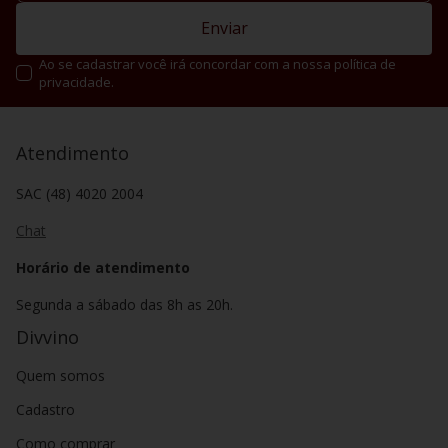
Enviar
Ao se cadastrar você irá concordar com a nossa política de
privacidade.
Atendimento
SAC (48) 4020 2004
Chat
Horário de atendimento
Segunda a sábado das 8h as 20h.
Divvino
Quem somos
Cadastro
Como comprar