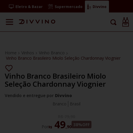
Eletro & Bazar
Supermercado
Divvino
Vinhos
Vinho Branco
Vinho Branco Brasileiro Miolo Seleção Chardonnay Viognier
Vinho Branco Brasileiro Miolo
Seleção Chardonnay Viognier
Vendido e entregue por
Divvino
Branco
Brasil
R$
79
,
90
49
38%
OFF
Por
,
90
R$