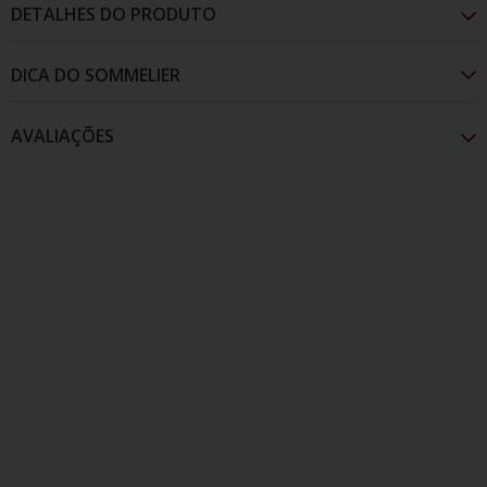
DETALHES DO PRODUTO
AVALIAÇÕES
Com cor amarela límpida e brilhante, apresenta
aromas cítricos, com notas de pêssego. O paladar
apresenta-se como leve, com ótimo frescor.