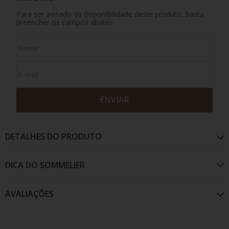
Para ser avisado da disponibilidade deste produto, basta
preencher os campos abaixo:
ENVIAR
DETALHES DO PRODUTO
AVALIAÇÕES
Cor vermelho-rubi escura e profunda, apresenta
aromas de frutas vermelhas e negras, como morango
maduro, framboesa, ameixa e amora. Surgem notas
de especiarias frescas como pimenta do reino preta e