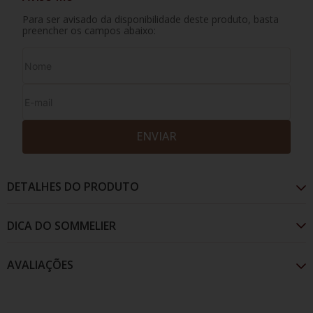
Para ser avisado da disponibilidade deste produto, basta
preencher os campos abaixo:
ENVIAR
DETALHES DO PRODUTO
AVALIAÇÕES
A vinícola Eguren Ugarte está localizada da Rioja
Alavesa, e traz rótulo que surpreendem aos paladares
mais exigentes. Este blend de tempranillo blanco e
viura, com passagem de 13 meses em barricas e 11