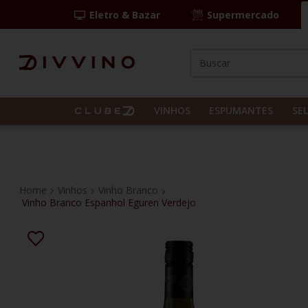
Eletro & Bazar
Supermercado
Buscar
TERMOS MAIS BUS
1
º
las camelias
VINHOS
ESPUMANTES
SE
2
º
casal mendes
3
º
vinho tinto
4
º
espumante
Vinhos
Vinho Branco
Vinho Branco Espanhol Eguren Verdejo
5
º
itália
6
º
pinot noir
7
º
kit
8
º
frança
9
º
chablis