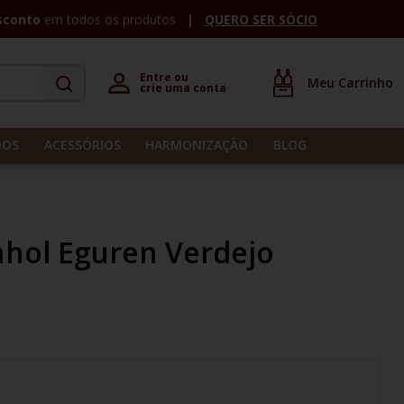
sconto
em todos os produtos
QUERO SER SÓCIO
Entre ou 

crie uma conta
DOS
ACESSÓRIOS
HARMONIZAÇÃO
BLOG
hol Eguren Verdejo