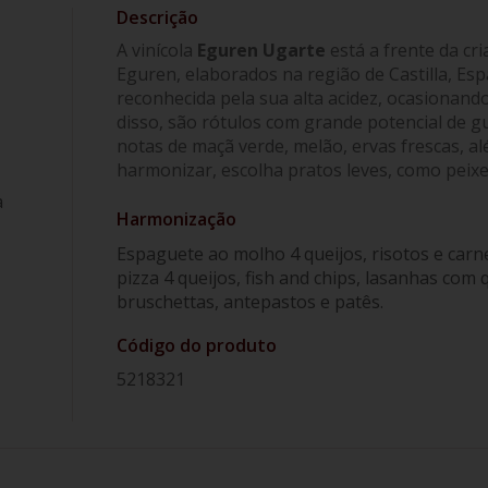
A vinícola
Eguren Ugarte
está a frente da cri
Eguren, elaborados na região de Castilla, Es
reconhecida pela sua alta acidez, ocasionand
disso, são rótulos com grande potencial de 
notas de maçã verde, melão, ervas frescas, al
harmonizar, escolha pratos leves, como peixes
a
Harmonização
Espaguete ao molho 4 queijos, risotos e carn
pizza 4 queijos, fish and chips, lasanhas com
bruschettas, antepastos e patês.
Código do produto
5218321