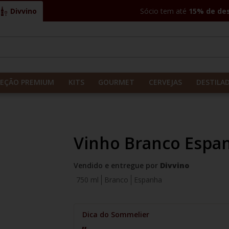
Divvino
Sócio tem até
15% de de
CADOS
LEÇÃO PREMIUM
KITS
GOURMET
CERVEJAS
DESTILA
Vinho Branco Espan
Vendido e entregue por
Divvino
750 ml
Branco
Espanha