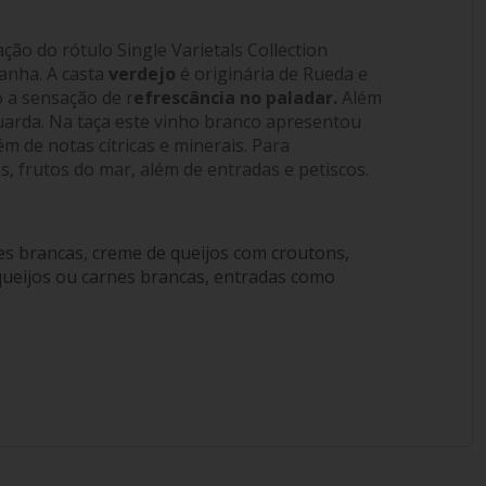
ação do rótulo Single Varietals Collection
panha. A casta
verdejo
é originária de Rueda e
o a sensação de r
efrescância no paladar.
Além
guarda. Na taça este vinho branco apresentou
ém de notas cítricas e minerais. Para
, frutos do mar, além de entradas e petiscos.
es brancas, creme de queijos com croutons,
 queijos ou carnes brancas, entradas como