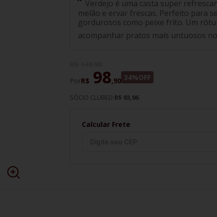
Verdejo é uma casta super refrescan
melão e ervar frescas. Perfeito para 
gordurosos como peixe frito. Um rótul
acompanhar pratos mais untuosos no 
R$
149
,
90
98
34%
OFF
Por
R$
,
90
SÓCIO CLUBED:
R$ 93,96
Calcular Frete