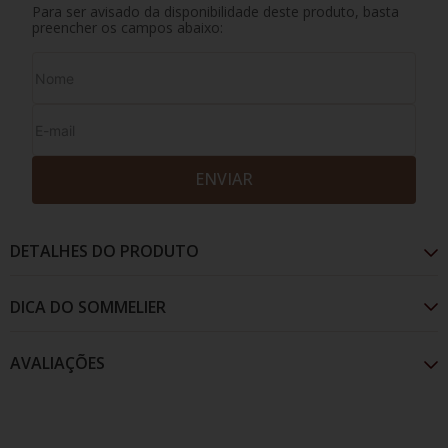
Para ser avisado da disponibilidade deste produto, basta
preencher os campos abaixo:
ENVIAR
DETALHES DO PRODUTO
AVALIAÇÕES
Com tom vermelho intenso, traz aroma de ameixas
secas com notas de cacau e baunilha. O paladar
apresenta grande maciez e finalde boca prolongado.