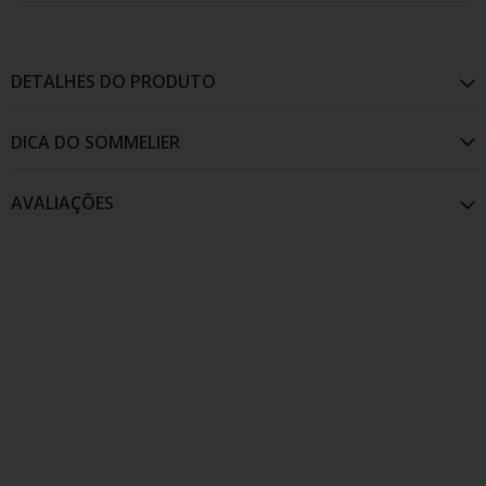
DETALHES DO PRODUTO
AVALIAÇÕES
Elaborado com a casta Malbec, este vinho revela a
face mais profunda e estruturada da uva quando
cultivada em um terroir extremo e vinificada com
precisão. No nariz, é intensamente frutado, com
aromas de cerejas negras, em boca, mostra‑se
elegante e envolvente, com taninos suaves e final
prolongado.