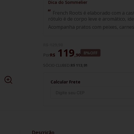
French Roots é elaborado com a cast
rótulo é de corpo leve e aromático, i
Acompanha pratos com peixes, carnes
R$
129
,
90
119
8%
OFF
Por
R$
,
90
SÓCIO CLUBED:
R$ 113,91
Calcular Frete