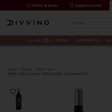
Eletro & Bazar
Supermercado
Buscar
TERMOS MAIS BUS
1
º
las camelias
VINHOS
ESPUMANTES
SE
2
º
casal mendes
3
º
espumante
4
º
vinho tinto
Vinhos
Vinho Tinto
Vinho Tinto Francês French Roots Bordeaux AOP
5
º
itália
6
º
pinot noir
7
º
kit
8
º
frança
9
º
cordero