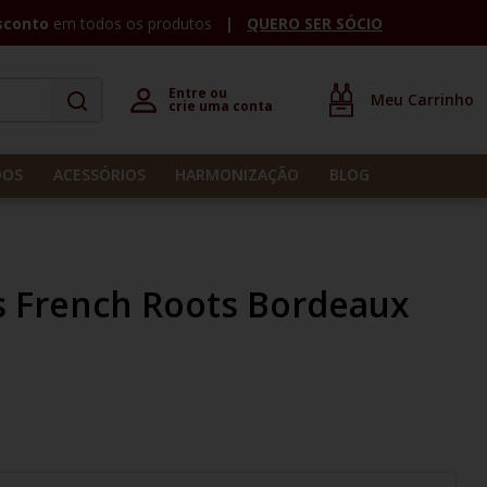
sconto
em todos os produtos
QUERO SER SÓCIO
Entre ou 

crie uma conta
DOS
ACESSÓRIOS
HARMONIZAÇÃO
BLOG
s French Roots Bordeaux