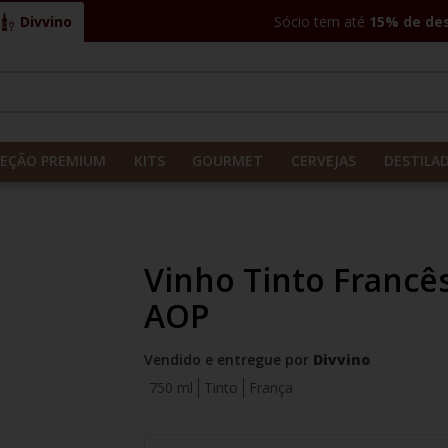
Divvino
Sócio tem até
15% de de
CADOS
LEÇÃO PREMIUM
KITS
GOURMET
CERVEJAS
DESTILA
Vinho Tinto Francê
AOP
Vendido e entregue por
Divvino
750 ml
Tinto
França