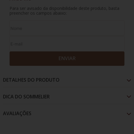
Para ser avisado da disponibilidade deste produto, basta
preencher os campos abaixo:
ENVIAR
DETALHES DO PRODUTO
AVALIAÇÕES
Cor vermelho rubi que tende ao granada com o
envelhecimento. Aromas de frutas vermelhas doces,
especiarias e ervas aromáticas. No paladar, é intenso,
persistente, bem equilibrado e harmonioso.