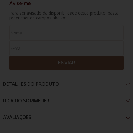
Avise-me
Para ser avisado da disponibilidade deste produto, basta
preencher os campos abaixo:
ENVIAR
DETALHES DO PRODUTO
AVALIAÇÕES
Elaborado a partir da casta nebbiolo, este vinho
tinto italiano é envolvente e ideal para acompanhar
pratos com carnes curadas ou massas ao molho sugo.