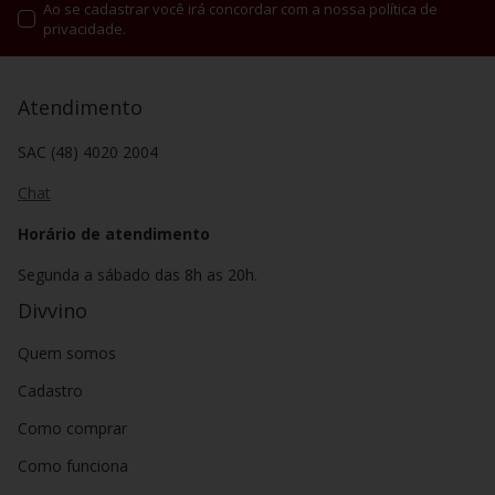
Ao se cadastrar você irá concordar com a nossa política de
privacidade.
Atendimento
SAC (48) 4020 2004
Chat
Horário de atendimento
Segunda a sábado das 8h as 20h.
Divvino
Quem somos
Cadastro
Como comprar
Como funciona