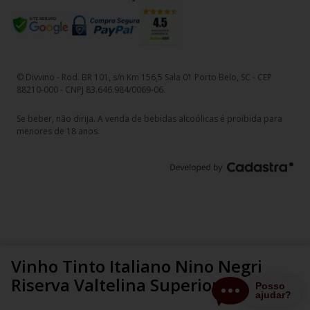
© Divvino - Rod. BR 101, s/n Km 156,5 Sala 01 Porto Belo, SC - CEP
88210-000 - CNPJ 83.646.984/0069-06.
Se beber, não dirija. A venda de bebidas alcoólicas é proibida para
menores de 18 anos.
Vinho Tinto Italiano Nino Negri
Riserva Valtelina Superiore D.O.C.G