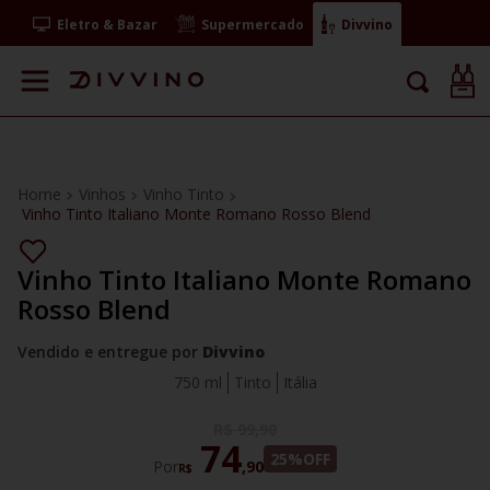
Eletro & Bazar
Supermercado
Divvino
Vinhos
Vinho Tinto
Vinho Tinto Italiano Monte Romano Rosso Blend
Vinho Tinto Italiano Monte Romano
Rosso Blend
Vendido e entregue por
Divvino
750 ml
Tinto
Itália
R$
99
,
90
74
25%
OFF
Por
,
90
R$