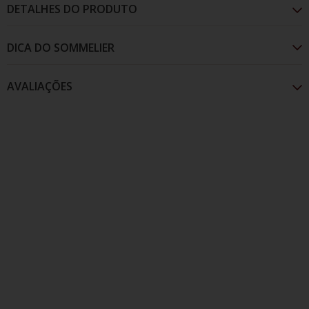
DETALHES DO PRODUTO
AVALIAÇÕES
O rótulo Monte Romano Rosso é leve e fácil de
beber, ideal para acompanhar pratos da culinária
local.