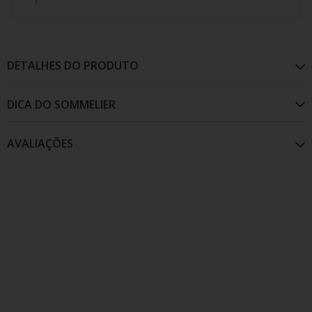
DETALHES DO PRODUTO
AVALIAÇÕES
Um supreendente rótulo elaborado pela vinícola
Monteabellón na fantástica região de Ribera Del
Duero. Na taça, este tempranillo é envolvente, intenso
com deliciosas notas defumadas e especiadas.