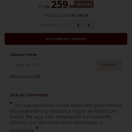
259
13%
OFF
Por
,
90
R$
SÓCIO CLUBED:
R$ 246,90
QUANTIDADE
ADICIONAR AO CARRINHO
Calcular Frete
Calcular
Não sei meu CEP
Um supreendente rótulo elaborado pela vinícola
Monteabellón na fantástica região de Ribera Del
Duero. Na taça, este tempranillo é envolvente,
intenso com deliciosas notas defumadas e
especiadas.