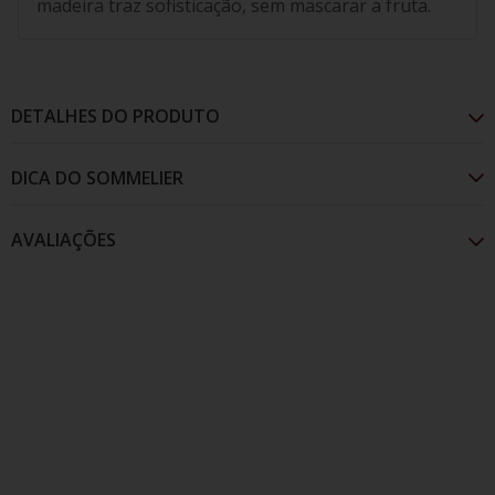
madeira traz sofisticação, sem mascarar a fruta.
DETALHES DO PRODUTO
AVALIAÇÕES
Apresenta coloração vermelho rubi profundo,
intensa e concentrada. Complexo e marcante, revela:
Amoras e frutas vermelhas maduras. Notas de
chocolate e noz, toques sutis de especiarias e
carvalho. Encorpado e estruturado, possui taninos
redondos e excelente equilíbrio. A passagem em
madeira traz sofisticação, sem mascarar a fruta.