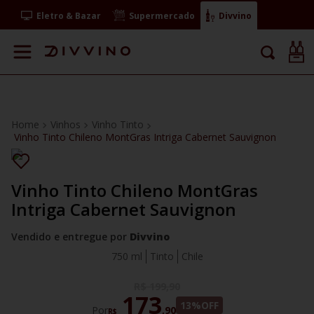
Eletro & Bazar
Supermercado
Divvino
Vinhos
Vinho Tinto
Vinho Tinto Chileno MontGras Intriga Cabernet Sauvignon
Vinho Tinto Chileno MontGras
Intriga Cabernet Sauvignon
Vendido e entregue por
Divvino
750 ml
Tinto
Chile
R$
199
,
90
173
13%
OFF
Por
,
90
R$