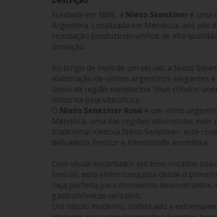
Fundada em 1888, a
Nieto Senetiner
é uma d
Argentina. Localizada em Mendoza, aos pés da
reputação produzindo vinhos de alta qualidad
inovação.
Ao longo de mais de um século, a Nieto Senet
elaboração de vinhos argentinos elegantes e 
único da região mendocina. Seus rótulos une
histórica pela viticultura.
O
Nieto Senetiner Rosé
é um vinho argentin
Mendoza, uma das regiões vitivinícolas mais 
tradicional Vinícola Nieto Senetiner, este ro
delicadeza, frescor e intensidade aromática.
Com visual encantador em tons rosados suav
frescas, este vinho conquista desde o primeir
taça perfeita para momentos descontraídos, 
gastronômicas versáteis.
Um rótulo moderno, sofisticado e extremame
elegante para apreciar em dias quentes, happ