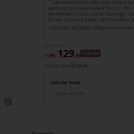
Apresenta coloração rosé clara e br
demonstram juventude e frescor. No na
vermelhas frescas, como morango, ce
florais. Em boca é leve, refrescante e 
vinho fácil de beber, elegante e muito 
R$
149
,
90
129
13%
OFF
Por
R$
,
90
SÓCIO CLUBED:
R$ 123,41
Calcular Frete