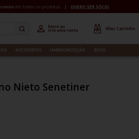
sconto
em todos os produtos
QUERO SER SÓCIO
Entre ou 

crie uma conta
DOS
ACESSÓRIOS
HARMONIZAÇÃO
BLOG
no Nieto Senetiner