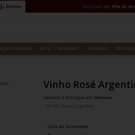
Divvino
Sócio tem até
15% de de
CADOS
LEÇÃO PREMIUM
KITS
GOURMET
CERVEJAS
DESTILA
Vinho Rosé Argenti
tiner
Vendido e entregue por
Divvino
750 ml
Rosé
Argentina