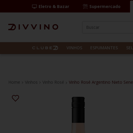
Eletro & Bazar
Supermercado
Buscar
TERMOS MAIS BUS
1
º
las camelias
VINHOS
ESPUMANTES
SE
2
º
casal mendes
3
º
espumante
4
º
vinho tinto
Vinhos
Vinho Rosé
Vinho Rosé Argentino Nieto Sene
5
º
itália
6
º
pinot noir
7
º
kit
8
º
frança
9
º
cordero