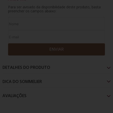
Para ser avisado da disponibilidade deste produto, basta
preencher os campos abaixo:
ENVIAR
DETALHES DO PRODUTO
AVALIAÇÕES
Apresenta cor cítrica, no nariz expressivo a fruta
exótica sobressaindo notas de ananás. Na boca é
intenso, envolvente e com acidez bem integrada,
terminando com final fresco e leve mineral.