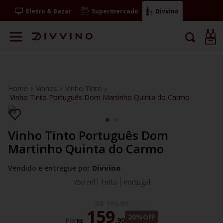
Eletro & Bazar
Supermercado
Divvino
Vinhos
Vinho Tinto
Vinho Tinto Português Dom Martinho Quinta do Carmo
Vinho Tinto Português Dom
Martinho Quinta do Carmo
Vendido e entregue por
Divvino
750 ml
Tinto
Portugal
R$
199
,
90
159
20%
OFF
Por
,
90
R$