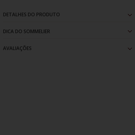
DETALHES DO PRODUTO
AVALIAÇÕES
Cor granada, com aromas a frutos encarnados e
pretos, ameixa, cereja, amora e notas confitadas.
Suave e equilibrado na boca, termina frutado e longo.