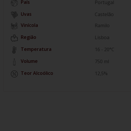
País
Portugal
Castelão
Vinícola
Ramilo
Região
Lisboa
Temperatura
16 - 20°C
Volume
750 ml
Teor Alcoólico
12,5%