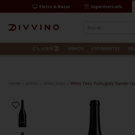
Eletro & Bazar
Supermercado
Buscar
TERMOS MAIS BUS
1
º
las camelias
VINHOS
ESPUMANTES
SE
2
º
casal mendes
3
º
espumante
4
º
vinho tinto
Vinhos
Vinho Tinto
Vinho Tinto Português Ramilo Na
5
º
itália
6
º
pinot noir
7
º
kit
8
º
frança
9
º
cordero