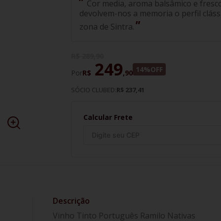
Cor media, aroma balsâmico e fresco.
devolvem-nos a memoria o perfil clássic
zona de Sintra.
R$
289
,
90
249
14%
OFF
Por
R$
,
90
SÓCIO CLUBED:
R$ 237,41
Calcular Frete
Vinho Tinto Português Ramilo Nativas