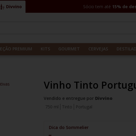
Divvino
Sócio tem até
15% de de
CADOS
LEÇÃO PREMIUM
KITS
GOURMET
CERVEJAS
DESTILA
Vinho Tinto Portug
tivas
Vendido e entregue por
Divvino
750 ml
Tinto
Portugal