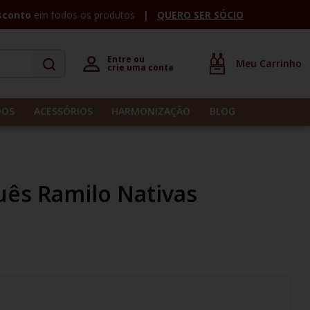
sconto
em todos os produtos
QUERO SER SÓCIO
Entre ou 

crie uma conta
DOS
ACESSÓRIOS
HARMONIZAÇÃO
BLOG
uês Ramilo Nativas