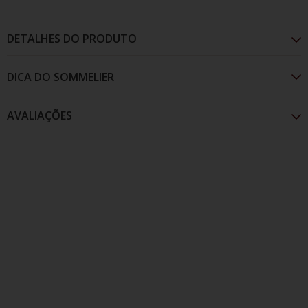
DETALHES DO PRODUTO
AVALIAÇÕES
Este Cabernet Sauvignon patagônico mostra como
a variedade pode se expressar de forma elegante e
equilibrada quando cultivada em regiões frias. Aromas
remetem a frutas vermelhas, acompanhadas por
notas especiadas, em boca conta com taninos suaves,
acidez equilibrada.