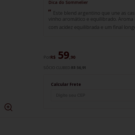
Este blend argentino que une as ca
vinho aromático e equilibrado. Aroma i
com acidez equilibrada e um final long
59
Por
R$
,
90
SÓCIO CLUBED:
R$ 56,91
Calcular Frete