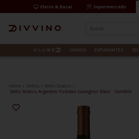
Eletro & Bazar
Supermercado
Buscar
TERMOS MAIS BUS
1
º
las camelias
VINHOS
ESPUMANTES
SE
2
º
casal mendes
3
º
espumante
4
º
vinho tinto
Vinhos
Vinho Branco
Vinho Branco Argentino Postales Sauvignon Blanc - Semillón
5
º
itália
6
º
pinot noir
7
º
kit
8
º
frança
9
º
cordero