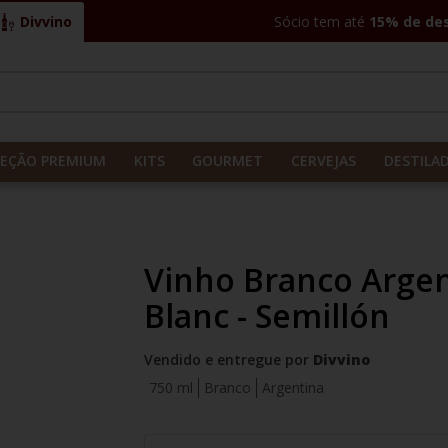
Divvino
Sócio tem até
15% de de
CADOS
LEÇÃO PREMIUM
KITS
GOURMET
CERVEJAS
DESTILA
Vinho Branco Argen
Blanc - Semillón
Vendido e entregue por
Divvino
750 ml
Branco
Argentina