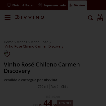
Eletro & Bazar
Supermercado
Divvino
Vinhos
Vinho Rosé
Vinho Rosé Chileno Carmen Discovery
Vinho Rosé Chileno Carmen
Discovery
Vendido e entregue por
Divvino
750 ml
Rosé
Chile
R$
49
,
90
44
10%
OFF
Por
,
90
R$