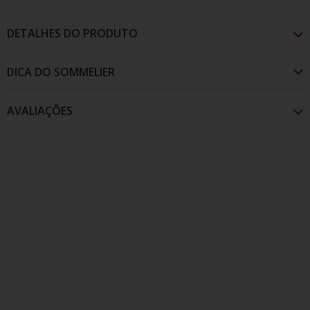
DETALHES DO PRODUTO
AVALIAÇÕES
Se encante com este rosé leve e aromático! Sua
coloração rosa pálido é complementada com aromas
de frutas vermelhas e rosas. No paladar traz ótima
refrescância.