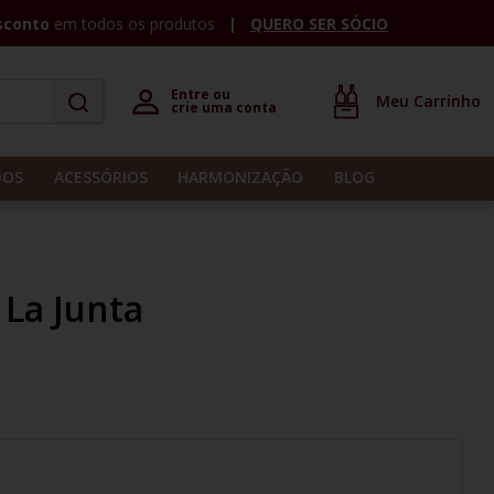
sconto
em todos os produtos
QUERO SER SÓCIO
Entre ou 

crie uma conta
DOS
ACESSÓRIOS
HARMONIZAÇÃO
BLOG
 La Junta