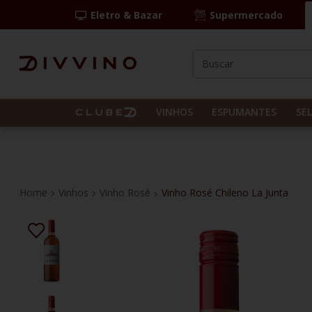
Eletro & Bazar
Supermercado
Buscar
TERMOS MAIS BUS
1
º
las camelias
VINHOS
ESPUMANTES
SE
2
º
casal mendes
3
º
vinho tinto
4
º
espumante
Vinhos
Vinho Rosé
Vinho Rosé Chileno La Junta
5
º
itália
6
º
kit
7
º
pinot noir
8
º
chablis
9
º
italiano