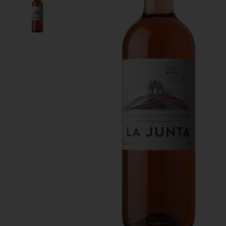
10
º
cordero