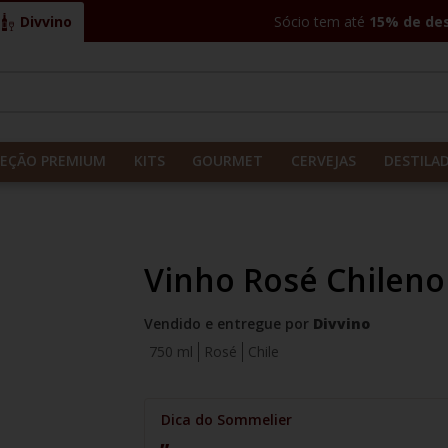
Divvino
Sócio tem até
15% de de
CADOS
LEÇÃO PREMIUM
KITS
GOURMET
CERVEJAS
DESTILA
Vinho Rosé Chileno
Vendido e entregue por
Divvino
750 ml
Rosé
Chile