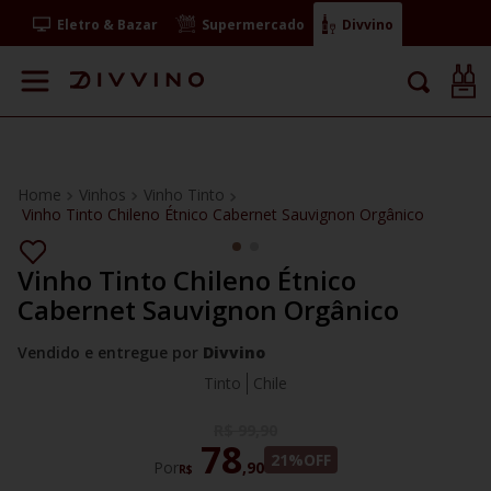
Eletro & Bazar
Supermercado
Divvino
Vinhos
Vinho Tinto
Vinho Tinto Chileno Étnico Cabernet Sauvignon Orgânico
Vinho Tinto Chileno Étnico
Cabernet Sauvignon Orgânico
Vendido e entregue por
Divvino
Tinto
Chile
R$
99
,
90
78
21%
OFF
Por
,
90
R$