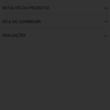
DETALHES DO PRODUTO
AVALIAÇÕES
Apresenta coloração rubi intensa, com aromas de
frutas vermelhass e pretas maduras, além de
especiarias. No paladar, apresenta otima acidez e
taninos estruturados.