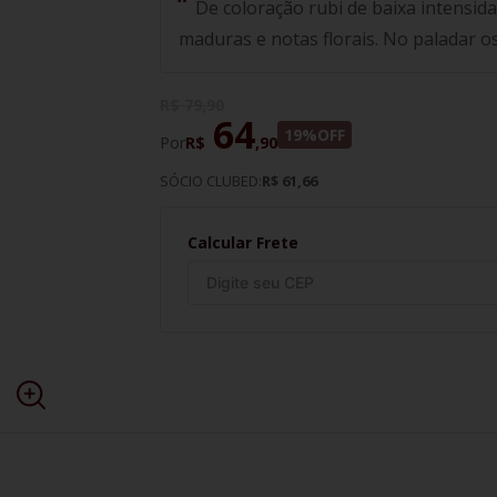
De coloração rubi de baixa intensida
maduras e notas florais. No paladar o
R$
79
,
90
64
19%
OFF
Por
R$
,
90
SÓCIO CLUBED:
R$ 61,66
Calcular Frete