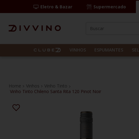
Eletro & Bazar
Supermercado
Buscar
TERMOS MAIS BUS
1
º
las camelias
VINHOS
ESPUMANTES
SE
2
º
casal mendes
3
º
vinho tinto
4
º
espumante
Vinhos
Vinho Tinto
Vinho Tinto Chileno Santa Rita 120 Pinot Noir
5
º
itália
6
º
pinot noir
7
º
kit
8
º
frança
9
º
chablis