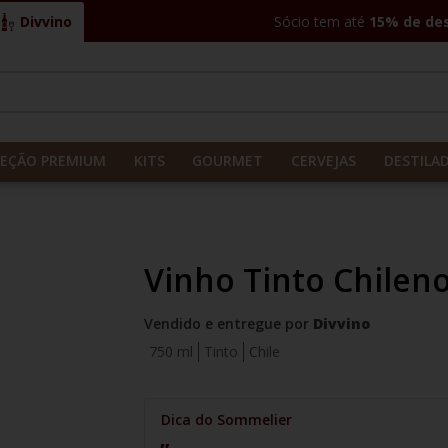
Divvino
Sócio tem até
15% de de
CADOS
LEÇÃO PREMIUM
KITS
GOURMET
CERVEJAS
DESTILA
Vinho Tinto Chileno
Vendido e entregue por
Divvino
750 ml
Tinto
Chile