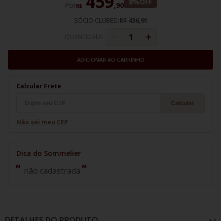
459
8%
OFF
Por
,
90
R$
SÓCIO CLUBED:
R$ 436,91
QUANTIDADE
ADICIONAR AO CARRINHO
Calcular Frete
Calcular
Não sei meu CEP
não cadastrada
DETALHES DO PRODUTO