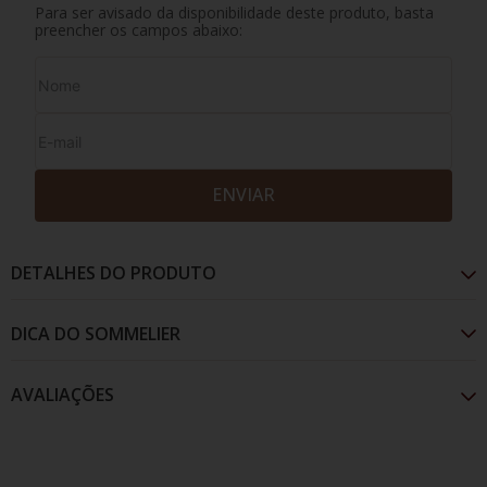
Para ser avisado da disponibilidade deste produto, basta
preencher os campos abaixo:
ENVIAR
DETALHES DO PRODUTO
AVALIAÇÕES
Cor amarela em tom palha e reflexos verdes. Exala o
aroma de frutas tropicais, entregando um paladar
untuoso, com um ótimo final frutado e uma acidez
refrescante.