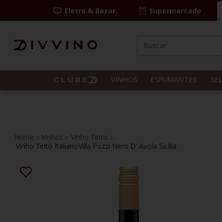
Eletro & Bazar
Supermercado
Buscar
TERMOS MAIS BUS
1
º
las camelias
VINHOS
ESPUMANTES
SE
2
º
casal mendes
3
º
espumante
4
º
vinho tinto
Vinhos
Vinho Tinto
Vinho Tinto ItalianoVilla Pozzi Nero D' Avola Sicilia
5
º
itália
6
º
pinot noir
7
º
kit
8
º
frança
9
º
cordero