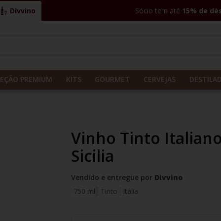
Divvino
Sócio tem até
15% de de
CADOS
LEÇÃO PREMIUM
KITS
GOURMET
CERVEJAS
DESTILA
Vinho Tinto Italiano
Sicilia
Vendido e entregue por
Divvino
750 ml
Tinto
Itália