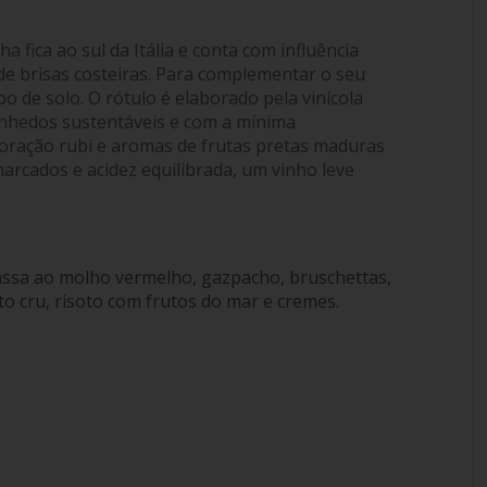
lha fica ao sul da Itália e conta com influência
de brisas costeiras. Para complementar o seu
po de solo. O rótulo é elaborado pela vinícola
inhedos sustentáveis e com a mínima
coloração rubi e aromas de frutas pretas maduras
marcados e acidez equilibrada, um vinho leve
massa ao molho vermelho, gazpacho, bruschettas,
o cru, risoto com frutos do mar e cremes.