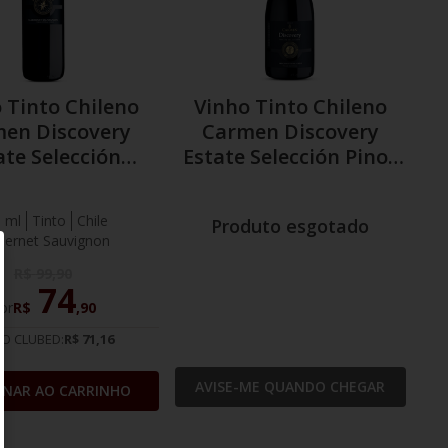
 Tinto Chileno
Vinho Tinto Chileno
en Discovery
Carmen Discovery
ate Selección
Estate Selección Pinot
net Sauvignon
Noir
 ml
Tinto
Chile
Produto esgotado
bernet Sauvignon
R$
99
,
90
74
or
R$
,
90
IO CLUBED:
R$ 71,16
AVISE-ME QUANDO CHEGAR
ONAR AO CARRINHO