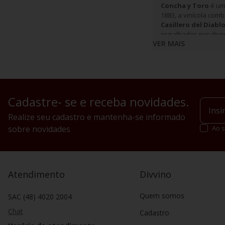
Concha y Toro
é uma
1883, a vinícola com
Casillero del Diabl
espalhados por diver
VER MAIS
Cadastre- se e receba novidades.
Realize seu cadastro e mantenha-se informado
sobre novidades
Ao s
Atendimento
Divvino
Quem somos
SAC (48) 4020 2004
Chat
Cadastro