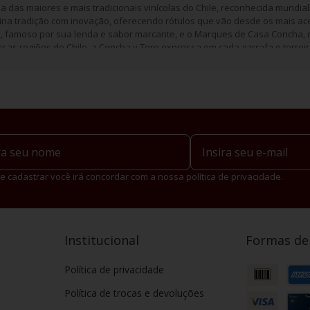
 das maiores e mais tradicionais vinícolas do Chile, reconhecida mundi
bina tradição com inovação, oferecendo rótulos que vão desde os mais ace
o
, famoso por sua lenda e sabor marcante, e o Marques de Casa Concha, 
sas regiões do Chile, a Concha y Toro expressa em cada garrafa o terroir 
e cadastrar você irá concordar com a nossa política de privacidade.
Institucional
Formas d
Política de privacidade
Política de trocas e devoluções