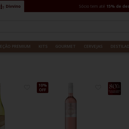
Divvino
Sócio tem até
15% de de
CADOS
LEÇÃO PREMIUM
KITS
GOURMET
CERVEJAS
DESTILA
10%
10%
ADICIONE
ADICIONE
OFF
OFF
AOS
AOS
FAVORITOS
FAVORITOS