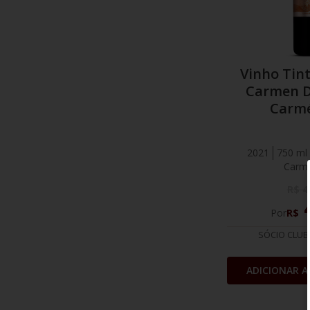
Vinho Tin
Carmen D
Carm
2021
750 ml
Carm
R$
4
Por
R$
SÓCIO CLUB
ADICIONAR A