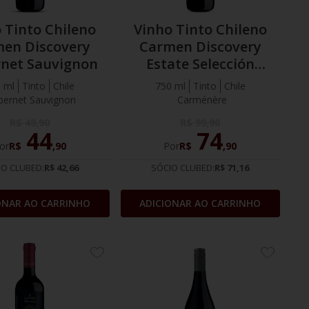
 Tinto Chileno
Vinho Tinto Chileno
en Discovery
Carmen Discovery
net Sauvignon
Estate Selección
Carménère
 ml
Tinto
Chile
750 ml
Tinto
Chile
bernet Sauvignon
Carménère
R$
49
,
90
R$
99
,
90
44
74
or
R$
,
90
Por
R$
,
90
IO CLUBED:
R$ 42,66
SÓCIO CLUBED:
R$ 71,16
ONAR AO CARRINHO
ADICIONAR AO CARRINHO
ADICIONE
ADICION
AOS
AOS
FAVORITOS
FAVORIT