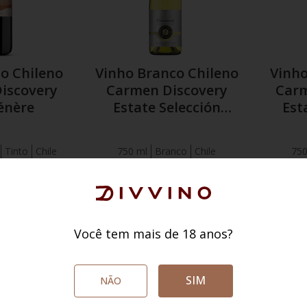
to Chileno
Vinho Branco Chileno
Vinho
iscovery
Carmen Discovery
Carm
énère
Estate Selección
Est
Chardonnay
Caber
Tinto
Chile
750 ml
Branco
Chile
750
énère
Chardonnay
Ca
9
,
90
R$
99
,
90
44
74
,
90
Por
R$
,
90
P
Você tem mais de 18 anos?
ED:
R$ 42,66
SÓCIO CLUBED:
R$ 71,16
SÓC
O CARRINHO
ADICIONAR AO CARRINHO
ADICI
SIM
NÃO