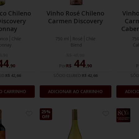
co Chileno
Vinho Rosé Chileno
Vinho
iscovery
Carmen Discovery
Carm
onnay
Caber
anco
Chile
750 ml
Rosé
Chile
750
onnay
Blend
Ca
9
,
90
R$
49
,
90
44
44
,
90
Por
R$
,
90
P
ED:
R$ 42,66
SÓCIO CLUBED:
R$ 42,66
SÓC
O CARRINHO
ADICIONAR AO CARRINHO
ADICI
25%
25%
ADICIONE
ADICIONE
OFF
OFF
AOS
AOS
FAVORITOS
FAVORITOS