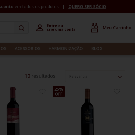
sconto
em todos os produtos
QUERO SER SÓCIO
Entre ou 

crie uma conta
DOS
ACESSÓRIOS
HARMONIZAÇÃO
BLOG
10
Relevância
25%
ADICIONE
ADICION
OFF
AOS
AOS
FAVORITOS
FAVORIT