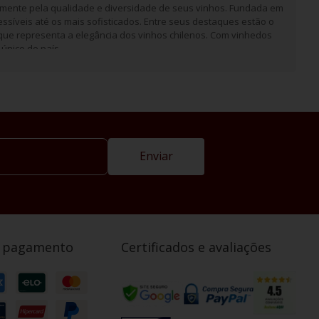
almente pela qualidade e diversidade de seus vinhos. Fundada em
ssíveis até os mais sofisticados. Entre seus destaques estão o
que representa a elegância dos vinhos chilenos. Com vinhedos
único do país.
Enviar
e pagamento
Certificados e avaliações