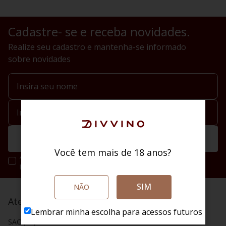
Cadastre- se e receba novidades.
Realize seu cadastro e mantenha-se informado
sobre novidades
Enviar
Você tem mais de 18 anos?
Ao se cadastrar você irá concordar com a nossa política de
privacidade.
SIM
NÃO
Atendimento
Lembrar minha escolha para acessos futuros
SAC (48) 4020 2004