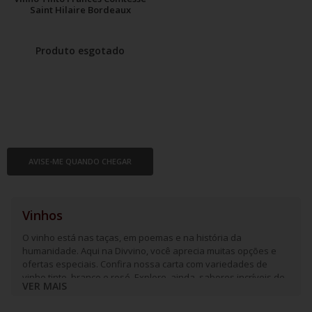
Saint Hilaire Bordeaux
Produto esgotado
AVISE-ME QUANDO CHEGAR
Vinhos
O vinho está nas taças, em poemas e na história da
humanidade. Aqui na Divvino, você aprecia muitas opções e
ofertas especiais. Confira nossa carta com variedades de
vinho tinto, branco e rosé. Explore, ainda, sabores incríveis de
VER MAIS
espumantes e frisantes.