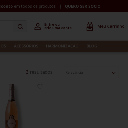
sconto
em todos os produtos
QUERO SER SÓCIO
Entre ou 

crie uma conta
DOS
ACESSÓRIOS
HARMONIZAÇÃO
BLOG
3
Relevância
ADICIONE
AOS
FAVORITOS