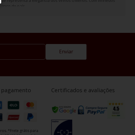
que representa a elegância dos vinhos chilenos. Com vinhedos
único do país.
Enviar
e pagamento
Certificados e avaliações
ros. *Frete grátis para