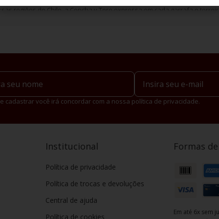
o
, famoso por sua lenda e sabor marcante, e o Marques de Casa Concha, 
sas regiões do Chile, a Concha y Toro expressa em cada garrafa o terroir 
e cadastrar você irá concordar com a nossa política de privacidade.
Institucional
Formas d
Política de privacidade
Política de trocas e devoluções
Central de ajuda
Em até 6x sem ju
Política de cookies