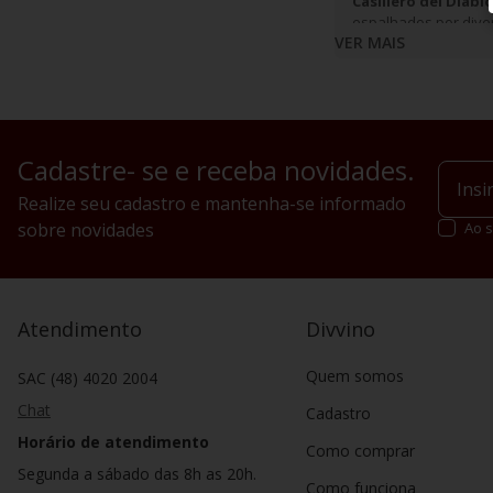
Casillero del Diabl
espalhados por diver
VER MAIS
Cadastre- se e receba novidades.
Realize seu cadastro e mantenha-se informado
sobre novidades
Ao s
Atendimento
Divvino
Quem somos
SAC (48) 4020 2004
Chat
Cadastro
Horário de atendimento
Como comprar
Segunda a sábado das 8h as 20h.
Como funciona