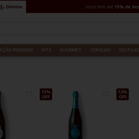
Divvino
Sócio tem até
15% de de
CADOS
LEÇÃO PREMIUM
KITS
GOURMET
CERVEJAS
DESTILA
13%
12%
ADICIONE
ADICIONE
OFF
OFF
AOS
AOS
FAVORITOS
FAVORITOS