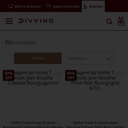
Eletro & Bazar
Supermercado
Divvino
732
FILTRAR
Relevância
40%
40%
ADICIONE
ADIC
OFF
OFF
AOS
AOS
FAVORITOS
FAVO
Vinho Tinto Francês Jean
Vinho Tinto Francês Jean
Bouchard Coteaux Bourguignons
Bouchard Pinot Noir Bourgogne