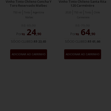
Vinho Tinto Chileno Concha Y
Vinho Tinto Chileno Santa Rita
Toro Reservado Malbec
120 Carménère
750 ml
Tinto
Argentina
2020
750 ml
Tinto
Chile
Malbec
Carmenere
R$
69
,
90
R$
79
,
90
24
64
Por
,
90
Por
,
90
R$
R$
SÓCIO CLUBED:
R$ 23,65
SÓCIO CLUBED:
R$ 61,66
ADICIONAR AO CARRINHO
ADICIONAR AO CARRINHO