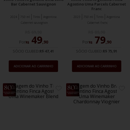
Bar Cabernet Sauvignon
Agostino Uma Parcels Cabernet
Franc
2024
750 ml
Tinto
Argentina
2023
750 ml
Tinto
Argentina
Cabernet sauvignon
Cabernet Franc
R$
69
,
90
R$
89
,
90
49
79
Por
,
90
Por
,
90
R$
R$
SÓCIO CLUBED:
R$ 47,41
SÓCIO CLUBED:
R$ 75,91
ADICIONAR AO CARRINHO
ADICIONAR AO CARRINHO
20%
20%
ADICIONE
ADIC
OFF
OFF
AOS
AOS
FAVORITOS
FAVO