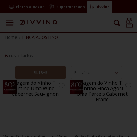
Eletro & Bazar
Supermercado
Divvino
FINCA AGOSTINO
6
FILTRAR
Relevância
29%
11%
ADICIONE
ADIC
OFF
OFF
AOS
AOS
FAVORITOS
FAVO
Vinho Tinto Argentino Uma Wine
Vinho Tinto Argentino Finca