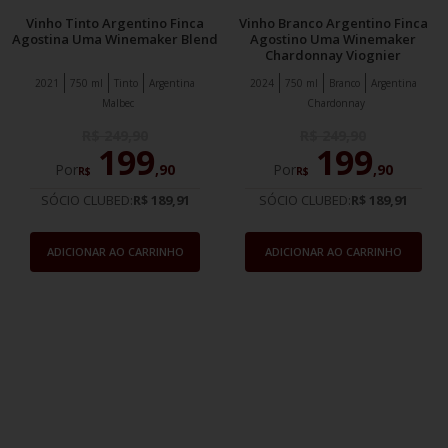
Vinho Tinto Argentino Finca
Vinho Branco Argentino Finca
Agostina Uma Winemaker Blend
Agostino Uma Winemaker
Chardonnay Viognier
2021
750 ml
Tinto
Argentina
2024
750 ml
Branco
Argentina
Malbec
Chardonnay
R$
249
,
90
R$
249
,
90
199
199
Por
,
90
Por
,
90
R$
R$
SÓCIO CLUBED:
R$ 189,91
SÓCIO CLUBED:
R$ 189,91
ADICIONAR AO CARRINHO
ADICIONAR AO CARRINHO