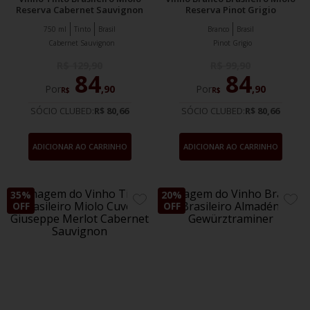
Reserva Cabernet Sauvignon
Reserva Pinot Grigio
750 ml
Tinto
Brasil
Branco
Brasil
Cabernet Sauvignon
Pinot Grigio
R$
129
,
90
R$
99
,
90
84
84
Por
,
90
Por
,
90
R$
R$
SÓCIO CLUBED:
R$ 80,66
SÓCIO CLUBED:
R$ 80,66
ADICIONAR AO CARRINHO
ADICIONAR AO CARRINHO
35%
20%
ADICIONE
ADIC
OFF
OFF
AOS
AOS
FAVORITOS
FAVO