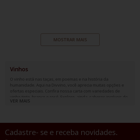
MOSTRAR MAIS
Vinhos
O vinho está nas taças, em poemas e na história da
humanidade. Aqui na Divvino, você aprecia muitas opções e
ofertas especiais. Confira nossa carta com variedades de
vinho tinto, branco e rosé. Explore, ainda, sabores incríveis de
VER MAIS
espumantes e frisantes.
Cadastre- se e receba novidades.