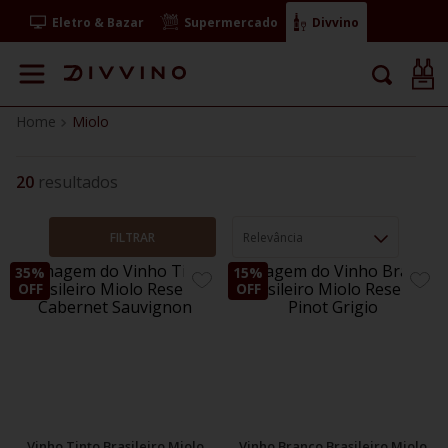
Eletro & Bazar
Supermercado
Divvino
Miolo
20
FILTRAR
Relevância
35%
15%
ADICIONE
ADIC
OFF
OFF
AOS
AOS
FAVORITOS
FAVO
Vinho Tinto Brasileiro Miolo
Vinho Branco Brasileiro Miolo