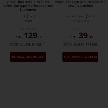
Vinho Tinto Brasileiro Miolo
Vinho Branco Brasileiro Almadén
Cuveé Giuseppe Merlot Cabernet
Gewürztraminer
Sauvignon
Tinto
Brasil
750 ml
Branco
Brasil
Merlot
Gewürztraminer
R$
199
,
90
R$
49
,
90
129
39
Por
,
90
Por
,
90
R$
R$
SÓCIO CLUBED:
R$ 123,41
SÓCIO CLUBED:
R$ 37,91
ADICIONAR AO CARRINHO
ADICIONAR AO CARRINHO