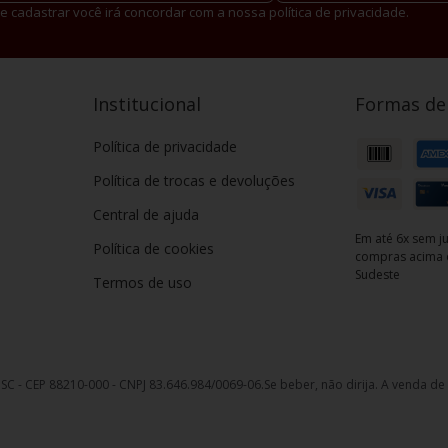
e cadastrar você irá concordar com a nossa política de privacidade.
Institucional
Formas d
Política de privacidade
Política de trocas e devoluções
Central de ajuda
Em até 6x sem ju
Política de cookies
compras acima d
Sudeste
Termos de uso
, SC - CEP 88210-000 - CNPJ 83.646.984/0069-06.
Se beber, não dirija. A venda d