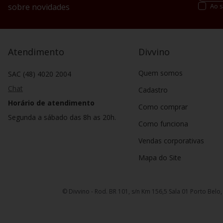
sobre novidades
Ao s
Atendimento
Divvino
Quem somos
SAC (48) 4020 2004
Chat
Cadastro
Horário de atendimento
Como comprar
Segunda a sábado das 8h as 20h.
Como funciona
Vendas corporativas
Mapa do Site
© Divvino - Rod. BR 101, s/n Km 156,5 Sala 01 Porto Belo