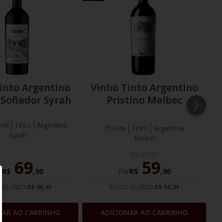
FAVORITOS
FAVOR
into Argentino
Vinho Tinto Argentino
 Soñador Syrah
Pristino Malbec
 ml
Tinto
Argentina
750 ml
Tinto
Argentina
Syrah
Malbec
R$
89
,
90
69
59
r
R$
,
90
Por
R$
,
90
 CLUBED:
R$ 66,41
SÓCIO CLUBED:
R$ 56,91
NAR AO CARRINHO
ADICIONAR AO CARRINHO