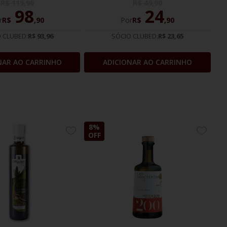
R$
119
,
90
R$
49
,
90
98
24
r
R$
,
90
Por
R$
,
90
 CLUBED:
R$ 93,96
SÓCIO CLUBED:
R$ 23,65
NAR AO CARRINHO
ADICIONAR AO CARRINHO
8%
ADICIONE
ADICIO
OFF
AOS
AOS
FAVORITOS
FAVOR