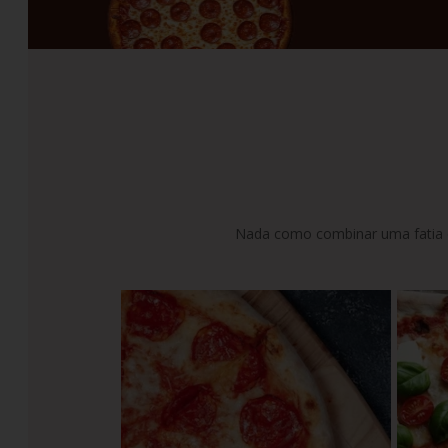
10
º
italiano
Nada como combinar uma fatia qu