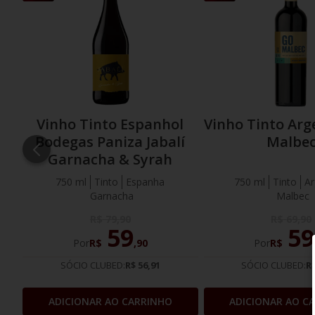
FAVORITOS
Vinho Tinto Espanhol
Vinho Tinto Arg
Bodegas Paniza Jabalí
Malbe
Garnacha & Syrah
750 ml
Tinto
Espanha
750 ml
Tinto
Ar
Garnacha
Malbec
R$
79
,
90
R$
69
,
90
59
59
Por
R$
,
90
Por
R$
SÓCIO CLUBED:
R$ 56,91
SÓCIO CLUBED:
R$
ADICIONAR AO CARRINHO
ADICIONAR AO C