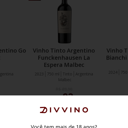
FAVORITOS
FAVORITOS
entino Go
Vinho Tinto Argentino
Vinho T
c
Funckenhausen La
Bianchi
Espera Malbec
2024
750
gentina
2023
750 ml
Tinto
Argentina
Malbec
R$
89
,
90
82
,
90
Por
R$
,
90
Po
 56,91
SÓCIO CLUBED:
R$ 78,76
SÓCIO
ARRINHO
ADICIONAR AO CARRINHO
ADICIO
Você tem mais de 18 anos?