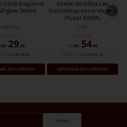
e Oliva Daguirre
Azeite de Oliva Las
 Virgem 500ml
Doscientas Extra Virgem
Picual 500ML
Argentina
Chile
R$
34
,
90
R$
59
,
90
29
54
r
R$
,
90
Por
R$
,
90
 CLUBED:
R$ 28,40
SÓCIO CLUBED:
R$ 52,16
NAR AO CARRINHO
ADICIONAR AO CARRINHO
Enviar