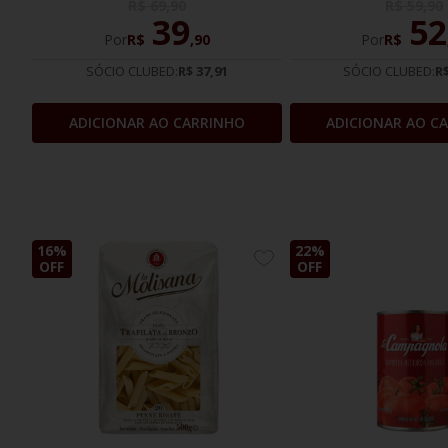
R$
69
,
90
R$
59
,
90
39
52
Por
R$
,
90
Por
R$
SÓCIO CLUBED:
R$ 37,91
SÓCIO CLUBED:
R$
ADICIONAR AO CARRINHO
ADICIONAR AO C
16%
22%
ADICIONE
OFF
OFF
AOS
FAVORITOS