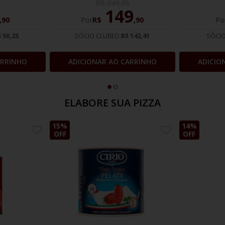
R$
249
,
90
149
,
90
Por
R$
,
90
Po
 50,25
SÓCIO CLUBED:
R$ 142,41
SÓCIO
ARRINHO
ADICIONAR AO CARRINHO
ADICIO
ELABORE SUA PIZZA
15%
14%
ADICIONE
ADICIONE
OFF
OFF
AOS
AOS
FAVORITOS
FAVORITOS