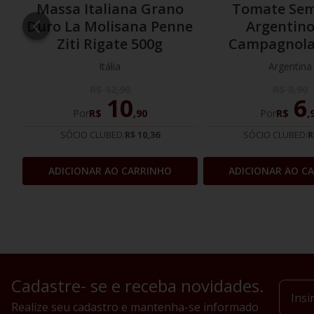
Massa Italiana Grano
Tomate Sem
Duro La Molisana Penne
Argentino
Ziti Rigate 500g
Campagnola
Itália
Argentina
R$
12
,
90
R$
8
,
90
10
6
Por
R$
,
90
Por
R$
,
SÓCIO CLUBED:
R$ 10,36
SÓCIO CLUBED:
R
ADICIONAR AO CARRINHO
ADICIONAR AO C
Cadastre- se e receba novidades.
Realize seu cadastro e mantenha-se informado