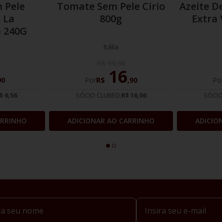
 Pele
Tomate Sem Pele Cirio
Azeite D
 La
800g
Extra
 240G
Itália
R$
19
,
90
16
90
Por
R$
,
90
Po
$ 6,56
SÓCIO CLUBED:
R$ 16,06
SÓCIO
ARRINHO
ADICIONAR AO CARRINHO
ADICIO