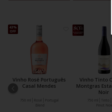
43%
12%
ADICIONE
OFF
OFF
AOS
FAVORITOS
Vinho Rosé Português
Vinho Tinto 
Casal Mendes
Montgras Esta
Noir
750 ml
Rosé
Portugal
750 ml
Tinto
Blend
Pinot Noi